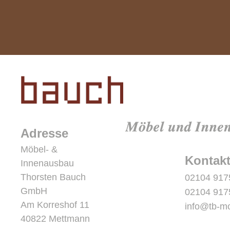
Adresse
Möbel- &
Kontak
Innenausbau
Thorsten Bauch
02104 917
GmbH
02104 917
Am Korreshof 11
info@tb-m
40822 Mettmann